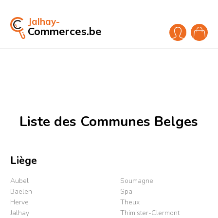
Jalhay-
Commerces.be
Liste des Communes Belges
Liège
Aubel
Soumagne
Baelen
Spa
Herve
Theux
Jalhay
Thimister-Clermont