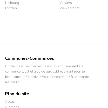
Limbourg
Verviers
Lontzen
Welkenraedt
Communes-Commerces
Communes-Commerces.be est un annuaire dédié au
commerce local et à l'aide aux asbl œuvrant pour le
bien commun ! Inscrivez-vous et contribuez à un monde
meilleur !
Plan du site
Accueil
À propos