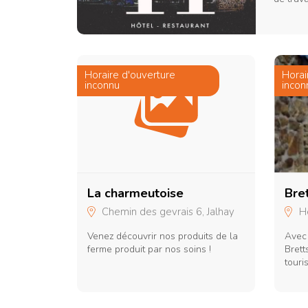
t Malmedy et 25
frais et
Maison
notre village
restaura
t un lieu idéal
s, fêtes de
Restaurants & Bars
 baptêmes et
Horaire d'ouverture
Horai
alle peut
inconnu
incon
Santé
 assises et une
outes ses
ier. Elle
Shopping
Transport
La charmeutoise
Bre
Chemin des gevrais 6, Jalhay
He
Venez découvrir nos produits de la
Avec 
ferme produit par nos soins !
Brett
touri
séjou
dans 
réser