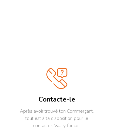
z
qui vous convient le mieux !
portes : la spon
n
rire, l’émotion
parfois, une pu
gentiment …
Contacte-le
Après avoir trouvé ton Commerçant,
tout est à ta disposition pour le
contacter. Vas-y fonce !