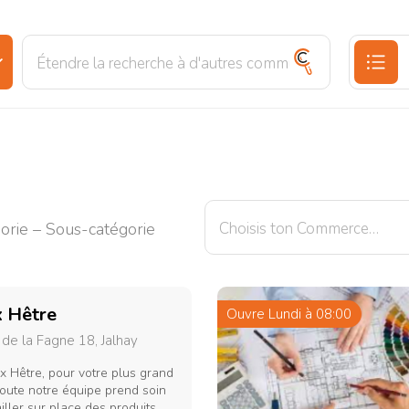
heries
Boulangeries
M
gorie – Sous-catégorie
x Hêtre
Ouvre Lundi à 08:00
de la Fagne 18, Jalhay
x Hêtre, pour votre plus grand
 toute notre équipe prend soin
iller sur place des produits