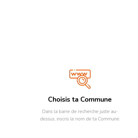
toute
l'esprit. Les Hautes F
situé
Belgi
du ha
Herbi
de Sp
crois
de pi
colli
maiso
incontourn
notre
magni
convi
Choisis ta Commune
Dans la barre de recherche juste au-
dessus, inscris le nom de ta Commune.