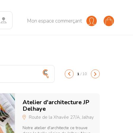
Mon espace commerçant
agasin de gaufres
Vins
1
/
10
Atelier d'architecture JP
Ferme Samedi 
Delhaye
Route de la Xhavée 27/A, Jalhay
Notre atelier d'architecte ce trouve