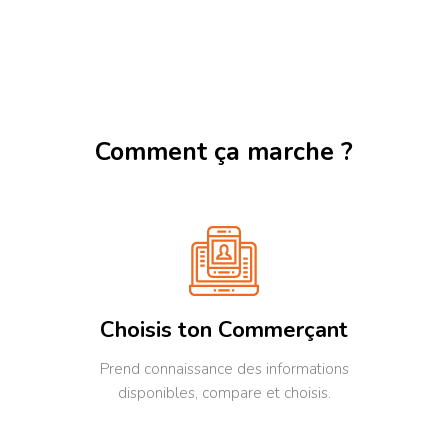
 beauté vivifiant le corps et
appellation DOC ou IGP . Vene
agnes sont
découvrir notre sélection de vi
es en Ardenne dans l'est de la
Sicilien de différentes familles
que. Bretts est niché au coeur
vigneronnes.
meau intimiste et reposant de
ester, Jalhay, près de la ville
a, la Perle des Ardennes. A la
ée des chemins, les hauts murs
Comment ça marche ?
erres du pays contiennent la
ne et mènent à la cour de la
n d'hôtes et de sa table
able. Venez découvrir
 magnifique région et notre
fique table d'hôte très
viale !
Choisis ton Commerçant
Prend connaissance des informations
disponibles, compare et choisis.