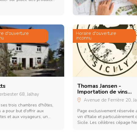
 locaux. Venez découvrir notre
nt ainsi que notre bel hotel !
re d'ouverture
Horaire d'ouverture
nu
inconnu
tts
Thomas Jansen -
Importation de vins
rbiester 68, Jalhay
siciliens
Avenue de Ferrière 20, Ja
ses trois chambres d'hôtes,
s a pour but d'offrir aux
Page exclusivement réservée 
stes et aux voyageurs, un
vin d'Italie et particulièrement 
r original, actif ou apaisant
Sicile. Les célèbres cépage Ne
les Hautes Fagnes, une
d'Avola, Syrah, Merlot, Inzolia, 
ve naturelle, un espace de
et bien d'autres encore en