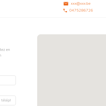
xxx@xxx.be
0475286726
tez en
n