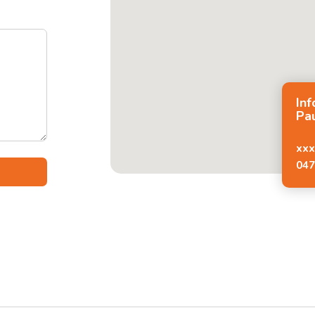
In
Pau
xx
047