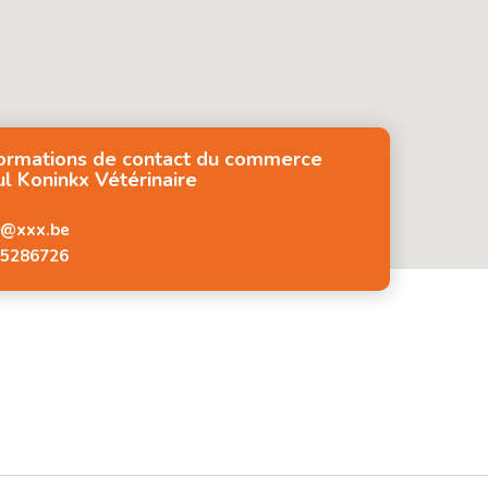
formations de contact du commerce
l Koninkx Vétérinaire
x@xxx.be
5286726