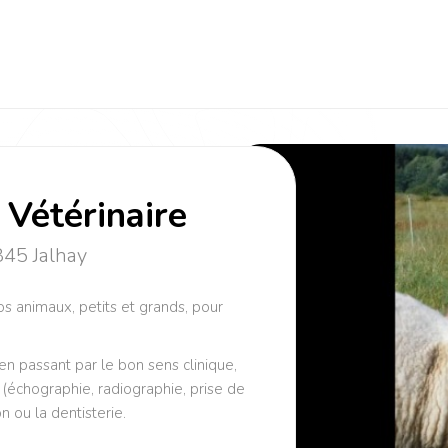
 Vétérinaire
845 Jalhay
os animaux, petits et grands, pour
en passant par le bon sens clinique,
échographie, radiographie, prise de
on ou la dentisterie.