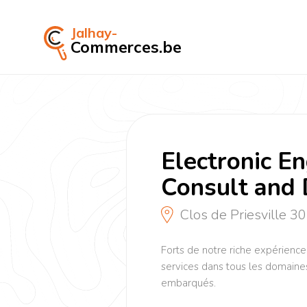
Jalhay-
Commerces.be
Electronic E
Consult and 
Clos de Priesville 3
Forts de notre riche expérience
services dans tous les domaine
embarqués.