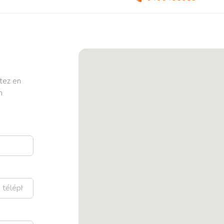
tez en
n