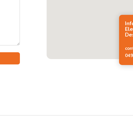
In
Ele
De
con
049