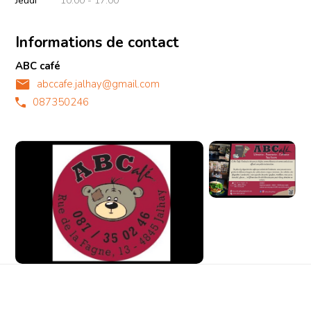
Jeudi
10:00 - 17:00
Informations de contact
ABC café
abccafe.jalhay@gmail.com
087350246